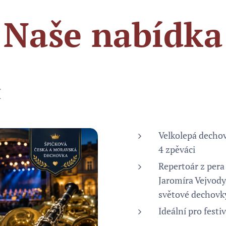
Naše nabídka
í
Velkolepá decho
4 zpěváci
Repertoár z pera
Jaromíra Vejvody,
světové dechovk
Ideální pro festiv