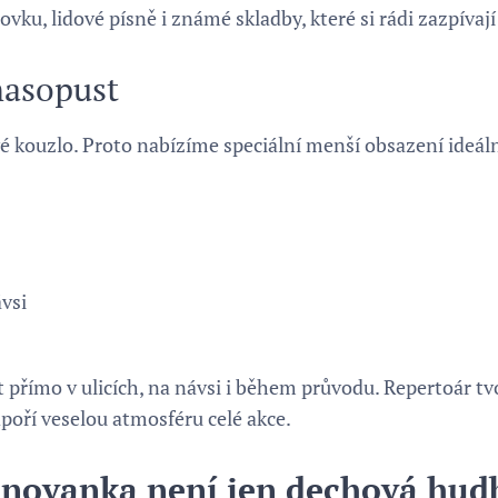
ku, lidové písně i známé skladby, které si rádi zazpívají 
masopust
é kouzlo. Proto nabízíme speciální menší obsazení ideáln
vsi
t přímo v ulicích, na návsi i během průvodu. Repertoár tvo
dpoří veselou atmosféru celé akce.
novanka není jen dechová hud