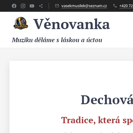
vasekmusilek@seznam.cz
+420 72
Věnovanka
Muziku děláme s láskou a úctou
🎺 Dechová
Tradice, která s