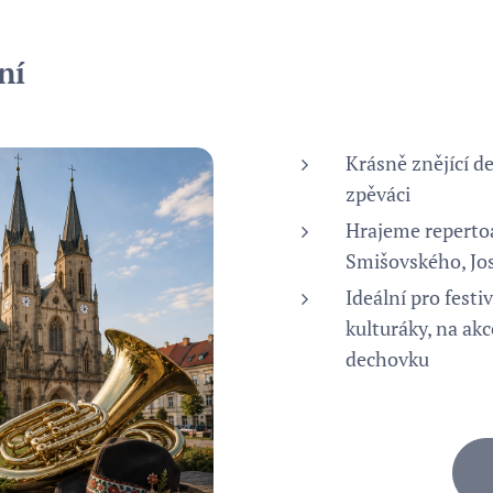
ní
Krásně znějící d
zpěváci
Hrajeme repertoá
Smišovského, Jos
Ideální pro festi
kulturáky, na ak
dechovku