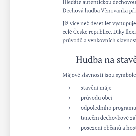
Hledáte autentickou dechovou 
Dechová hudba Věnovanka přiná
Již více než deset let vystupu
celé České republice. Díky fl
průvodů a venkovních slavnost
🌷 Hudba na stav
Májové slavnosti jsou symbole
stavění máje
průvodu obcí
odpoledního program
taneční dechovkové z
posezení občanů a hos