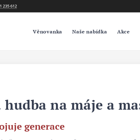
1 235 612
Věnovanka
Naše nabídka
Akce
 hudba na máje a ma
pojuje generace