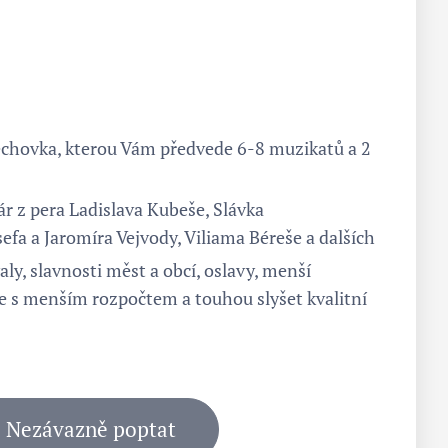
echovka, kterou Vám předvede 6-8 muzikatů a 2
r z pera Ladislava Kubeše, Slávka
efa a Jaromíra Vejvody, Viliama Béreše a dalších
valy, slavnosti měst a obcí, oslavy, menší
ce s menším rozpočtem a touhou slyšet kvalitní
Nezávazně poptat