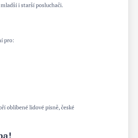
mladší i starší posluchači.
í pro:
ří oblíbené lidové písně, české
ba!