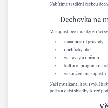
Nabízíme tradiční českou dechov
🎭 Dechovka na 
Masopust bez muziky ztrácí sv
masopustní průvody
obchůzky obcí
zastávky u občanů
kulturní program na ná
zakončení masopustu
Naši muzikanti jsou zvyklí hrá
polky a další skladby, které po
Vě