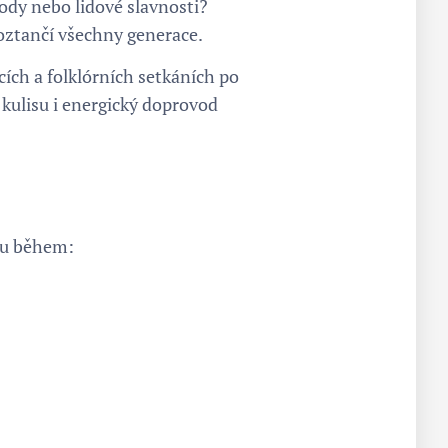
dy nebo lidové slavnosti?
oztančí všechny generace.
ích a folklórních setkáních po
kulisu i energický doprovod
dbu během: