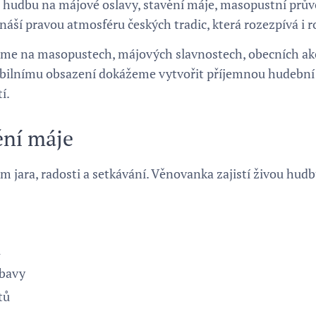
hudbu na májové oslavy, stavění máje, masopustní průvo
ší pravou atmosféru českých tradic, která rozezpívá i r
jeme na masopustech, májových slavnostech, obecních akc
exibilnímu obsazení dokážeme vytvořit příjemnou hudební 
í.
ění máje
m jara, radosti a setkávání. Věnovanka zajistí živou hu
u
ábavy
tů